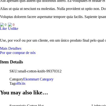
Aut aperiam quis autem qui doloribus libero. Ea voluptates et beatae et 
Alias ut quia ut nesciunt ea molestias. Nulla provident ut optio non. D
Voluptas dolorem facere aspernatur tempore quia facilis. Sapiente ipsa
0
0
Use, por você ou por um cliente, em um único produto final pelo qual o
Mais Detalhes
Por que comprar de nós
Item Details
SKU:
small-cotton-knife-99370312
Category
Ekommart Category
Tag
officiis
You may also like…
Synergistic Cotton Hat
Lightwei