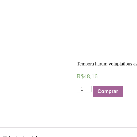
Tempora harum voluptatibus aspe
R$
48,16
Small
Comprar
Cotton
Knife
quantidade