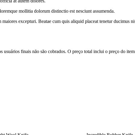
officia at autem dolores.
oloremque mollitia dolorum distinctio est nesciunt assumenda.
m maiores excepturi. Beatae cum quis aliquid placeat tenetur ducimus ni
s usuários finais não são cobrados. O preço total inclui o preço do it
ght Wool Knife
Incredible Rubber Knife